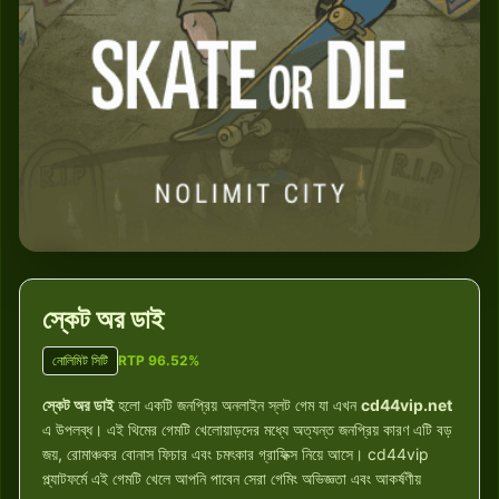
▶
স্কেট অর ডাই
নোলিমিট সিটি
RTP 96.52%
স্কেট অর ডাই
হলো একটি জনপ্রিয় অনলাইন স্লট গেম যা এখন
cd44vip.net
এ উপলব্ধ। এই থিমের গেমটি খেলোয়াড়দের মধ্যে অত্যন্ত জনপ্রিয় কারণ এটি বড়
জয়, রোমাঞ্চকর বোনাস ফিচার এবং চমৎকার গ্রাফিক্স নিয়ে আসে। cd44vip
প্ল্যাটফর্মে এই গেমটি খেলে আপনি পাবেন সেরা গেমিং অভিজ্ঞতা এবং আকর্ষণীয়