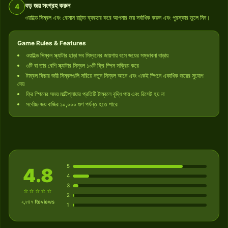
বড় জয় সংগ্রহ করুন
4
ওয়াইল্ড সিম্বল এবং বোনাস রাউন্ড ব্যবহার করে আপনার জয় সর্বাধিক করুন এবং পুরস্কার তুলে নিন।
Game Rules & Features
ওয়াইল্ড সিম্বল স্ক্যাটার ছাড়া সব সিম্বলের জায়গায় বসে জয়ের সম্ভাবনা বাড়ায়
৩টি বা তার বেশি স্ক্যাটার সিম্বল ১০টি ফ্রি স্পিন সক্রিয় করে
টাম্বল ফিচার জয়ী সিম্বলগুলি সরিয়ে নতুন সিম্বল আনে এবং একই স্পিনে একাধিক জয়ের সুযোগ
দেয়
ফ্রি স্পিনের সময় মাল্টিপ্লায়ার প্রতিটি টাম্বলে বৃদ্ধি পায় এবং রিসেট হয় না
সর্বোচ্চ জয় বাজির ১০,০০০ গুণ পর্যন্ত হতে পারে
5
4.8
4
3
⭐⭐⭐⭐⭐
2
২,৮৪৭ Reviews
1