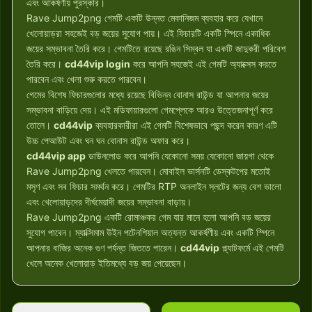
এবং আকর্ষণীয় পুরস্কার।
Rave Jump2png গেমটি একটি উন্নত মেকানিজম ব্যবহার করে যেখানে
খেলোয়াড়রা সহজেই বড় জয়ের সুযোগ পায়। এই ফিচারটি একটি স্পিনে একাধিক
জয়ের সম্ভাবনা তৈরি করে। গেমটিতে রয়েছে রঙিন সিম্বল যা একটি জাদুকরী পরিবেশ
তৈরি করে।
cd44vip login
করে আপনি সহজেই এই গেমটি অ্যাক্সেস করতে
পারবেন এবং খেলা শুরু করতে পারবেন।
গেমের বিশেষ ফিচারগুলোর মধ্যে রয়েছে বিভিন্ন বোনাস রাউন্ড যা আপনার জয়ের
সম্ভাবনা বাড়িয়ে দেয়। এই মডিফায়ারগুলো গেমপ্লেকে আরও উত্তেজনাপূর্ণ করে
তোলে।
cd44vip
ব্যবহারকারীরা এই গেমটি বিশেষভাবে পছন্দ করেন কারণ এটি
উচ্চ পেআউট এবং ঘন ঘন বোনাস রাউন্ড অফার করে।
cd44vip app
ডাউনলোড করে আপনি যেকোনো সময় যেকোনো জায়গা থেকে
Rave Jump2png খেলতে পারবেন। মোবাইল ভার্সনটি ডেস্কটপের মতোই
মসৃণ এবং সব ফিচার সমর্থন করে। গেমটির RTP অনলাইন স্লটের জন্য বেশ ভালো
এবং খেলোয়াড়দের দীর্ঘমেয়াদী জয়ের সম্ভাবনা বাড়ায়।
Rave Jump2png একটি রোমাঞ্চকর গেম যার মানে হলো আপনি বড় জয়ের
সুযোগ পাবেন। ম্যাক্সিমাম উইন পটেনশিয়াল অত্যন্ত আকর্ষণীয় এবং একটি স্পিনে
আপনার বাজির অনেক গুণ পর্যন্ত জিততে পারেন।
cd44vip
প্ল্যাটফর্মে এই গেমটি
খেলে অনেক খেলোয়াড় ইতিমধ্যে বড় জয় পেয়েছেন।