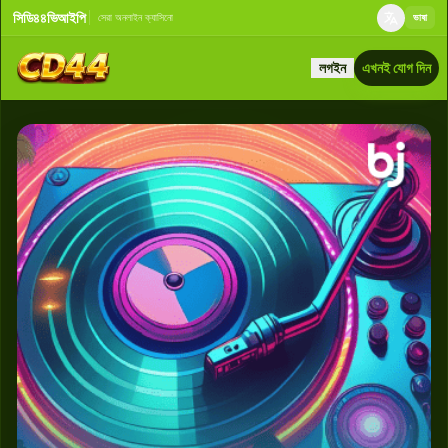
সিডি৪৪ভিআইপি
সেরা অনলাইন ক্যাসিনো
ভাষা
লগইন
এখনই যোগ দিন