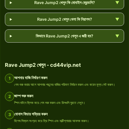
Rave Jump2 খেলুন কি মোবাইল ফ্রেন্ডলি?
▼
Rave Jump2 খেলুন খেলা কি নিরাপদ?
▼
কিভাবে Rave Jump2 খেলুন এ জয়ী হব?
▼
Rave Jump2 খেলুন - cd44vip.net
আপনার বাজি নির্ধারণ করুন
1
গেম শুরু করার আগে আপনার পছন্দের বাজির পরিমাণ নির্বাচন করুন এবং কয়েন মূল্য সেট করুন।
জাম্প শুরু করুন
2
স্পিন বাটনে ক্লিক করে গেম শুরু করুন এবং রিলগুলি ঘুরতে দেখুন।
বোনাস ফিচার সক্রিয় করুন
3
বিশেষ সিম্বল সংগ্রহ করে ফ্রি স্পিন এবং মাল্টিপ্লায়ার আনলক করুন।