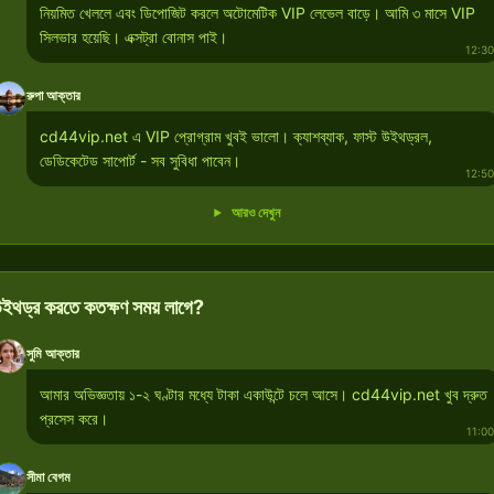
নিয়মিত খেললে এবং ডিপোজিট করলে অটোমেটিক VIP লেভেল বাড়ে। আমি ৩ মাসে VIP
সিলভার হয়েছি। এক্সট্রা বোনাস পাই।
12:30
রুপা আক্তার
cd44vip.net এ VIP প্রোগ্রাম খুবই ভালো। ক্যাশব্যাক, ফাস্ট উইথড্রল,
ডেডিকেটেড সাপোর্ট - সব সুবিধা পাবেন।
12:50
আরও দেখুন
ইথড্র করতে কতক্ষণ সময় লাগে?
সুমি আক্তার
আমার অভিজ্ঞতায় ১-২ ঘণ্টার মধ্যে টাকা একাউন্টে চলে আসে। cd44vip.net খুব দ্রুত
প্রসেস করে।
11:00
সীমা বেগম