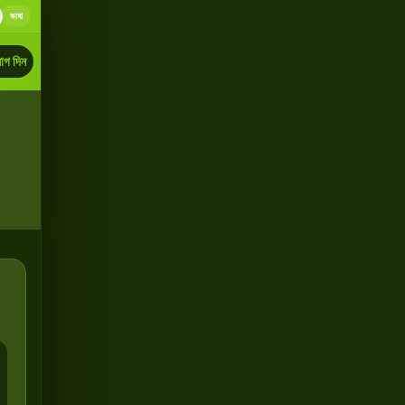
ভাষা
োগ দিন