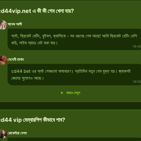
d44vip.net এ কী কী গেম খেলা যায়?
সাদেক আলী
স্লট, ক্রিকেট বেটিং, ফুটবল, ক্যাসিনো - সব ধরনের গেম আছে! আমি ক্রিকেট বেটিং বেশি
করি, লাইভ ম্যাচে বেট করা যায়।
16:40
মেহেদী হাসান
cd44 bet এর স্লট গেমগুলো অসাধারণ। প্রতিদিন নতুন গেম যুক্ত হয়। জ্যাকপট
জেতার সুযোগও আছে।
16:55
আরও দেখুন
d44 vip মেম্বারশিপ কীভাবে পাব?
রোকোইয়া বেগম