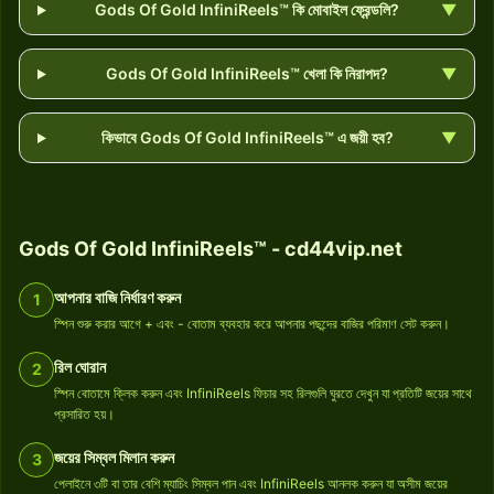
Gods Of Gold InfiniReels™ কি মোবাইল ফ্রেন্ডলি?
▼
Gods Of Gold InfiniReels™ খেলা কি নিরাপদ?
▼
কিভাবে Gods Of Gold InfiniReels™ এ জয়ী হব?
▼
Gods Of Gold InfiniReels™ - cd44vip.net
আপনার বাজি নির্ধারণ করুন
1
স্পিন শুরু করার আগে + এবং - বোতাম ব্যবহার করে আপনার পছন্দের বাজির পরিমাণ সেট করুন।
রিল ঘোরান
2
স্পিন বোতামে ক্লিক করুন এবং InfiniReels ফিচার সহ রিলগুলি ঘুরতে দেখুন যা প্রতিটি জয়ের সাথে
প্রসারিত হয়।
জয়ের সিম্বল মিলান করুন
3
পেলাইনে ৩টি বা তার বেশি ম্যাচিং সিম্বল পান এবং InfiniReels আনলক করুন যা অসীম জয়ের