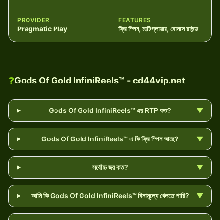
PROVIDER
FEATURES
Pragmatic Play
ফ্রি স্পিন, মাল্টিপ্লায়ার, বোনাস রাউন্ড
❓
Gods Of Gold InfiniReels™ - cd44vip.net
Gods Of Gold InfiniReels™ এর RTP কত?
▼
Gods Of Gold InfiniReels™ এ কি ফ্রি স্পিন আছে?
▼
সর্বোচ্চ জয় কত?
▼
আমি কি Gods Of Gold InfiniReels™ বিনামূল্যে খেলতে পারি?
▼