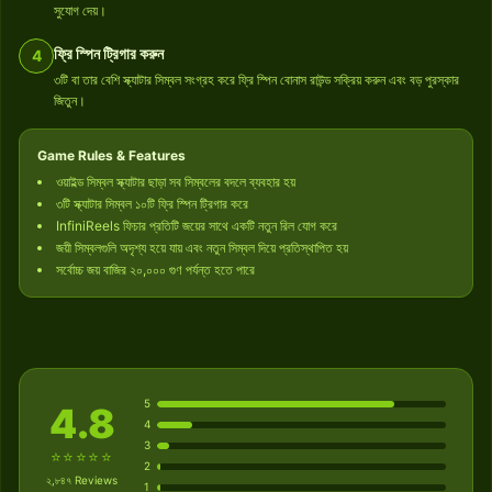
সুযোগ দেয়।
ফ্রি স্পিন ট্রিগার করুন
4
৩টি বা তার বেশি স্ক্যাটার সিম্বল সংগ্রহ করে ফ্রি স্পিন বোনাস রাউন্ড সক্রিয় করুন এবং বড় পুরস্কার
জিতুন।
Game Rules & Features
ওয়াইল্ড সিম্বল স্ক্যাটার ছাড়া সব সিম্বলের বদলে ব্যবহার হয়
৩টি স্ক্যাটার সিম্বল ১০টি ফ্রি স্পিন ট্রিগার করে
InfiniReels ফিচার প্রতিটি জয়ের সাথে একটি নতুন রিল যোগ করে
জয়ী সিম্বলগুলি অদৃশ্য হয়ে যায় এবং নতুন সিম্বল দিয়ে প্রতিস্থাপিত হয়
সর্বোচ্চ জয় বাজির ২০,০০০ গুণ পর্যন্ত হতে পারে
5
4.8
4
3
⭐⭐⭐⭐⭐
2
২,৮৪৭ Reviews
1