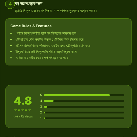
বড় জয় সংগ্রহ করুন
4
ম্যাচিং সিম্বল এবং বোনাস ফিচার থেকে আপনার পুরস্কার সংগ্রহ করুন।
Game Rules & Features
ওয়াইল্ড সিম্বল স্ক্যাটার ছাড়া সব সিম্বলের জায়গায় বসে
৩টি বা তার বেশি স্ক্যাটার সিম্বল ১০টি ফ্রি স্পিন ট্রিগার করে
বাইসন রিলিজ ফিচার অতিরিক্ত ওয়াইল্ড এবং মাল্টিপ্লায়ার যোগ করে
টাম্বল ফিচার জয়ী সিম্বলগুলি সরিয়ে নতুন সিম্বল আনে
সর্বোচ্চ জয় বাজির ৫০০০ গুণ পর্যন্ত হতে পারে
5
4.8
4
3
⭐⭐⭐⭐⭐
2
২,৮৪৭ Reviews
1