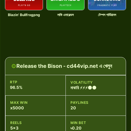
Blazin' Bullfrogpng
লাকি এমারেল্ডস
টেম্পল গার্ডিয়ানস
⚙️
Release the Bison - cd44vip.net এ খেলুন
RTP
VOLATILITY
96.5%
মাঝারি ⚡⚡⚡🌑🌑
MAX WIN
PAYLINES
x5000
20
REELS
MIN BET
5x3
৳0.20