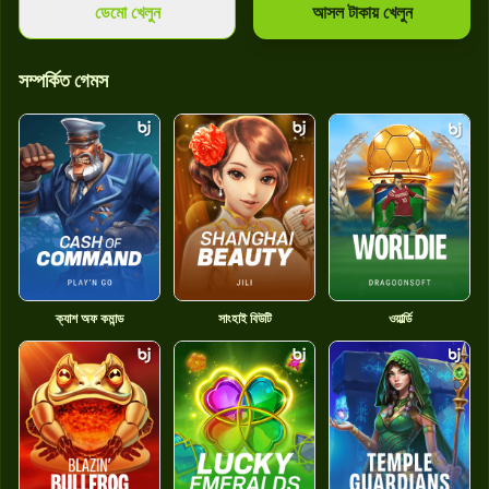
ডেমো খেলুন
আসল টাকায় খেলুন
সম্পর্কিত গেমস
ক্যাশ অফ কমান্ড
সাংহাই বিউটি
ওয়ার্ল্ডি