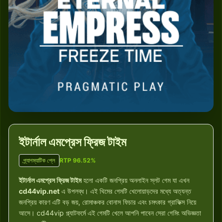
▶
ইটার্নাল এমপ্রেস ফ্রিজ টাইম
প্র্যাগম্যাটিক প্লে
RTP 96.52%
ইটার্নাল এমপ্রেস ফ্রিজ টাইম
হলো একটি জনপ্রিয় অনলাইন স্লট গেম যা এখন
cd44vip.net
এ উপলব্ধ। এই থিমের গেমটি খেলোয়াড়দের মধ্যে অত্যন্ত
জনপ্রিয় কারণ এটি বড় জয়, রোমাঞ্চকর বোনাস ফিচার এবং চমৎকার গ্রাফিক্স নিয়ে
আসে। cd44vip প্ল্যাটফর্মে এই গেমটি খেলে আপনি পাবেন সেরা গেমিং অভিজ্ঞতা