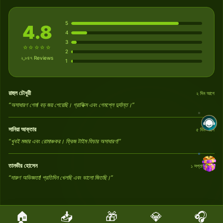
5
4.8
4
3
⭐⭐⭐⭐⭐
2
২,৮৪৭ Reviews
1
রাহুল চৌধুরী
২ দিন আগে
“অসাধারণ গেম! বড় জয় পেয়েছি। গ্রাফিক্স এবং গেমপ্লে দুর্দান্ত।”
সানিয়া আক্তার
৫ দিন আগে
“খুবই মজার এবং রোমাঞ্চকর। ফ্রিজ টাইম ফিচার অসাধারণ!”
তানভীর হোসেন
১ সপ্তাহ আগে
“দারুণ অভিজ্ঞতা! প্রতিদিন খেলছি এবং ভালো জিতছি।”
🏠
📥
🎁
💎
🎧