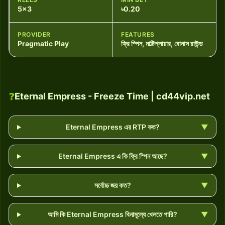
5x3
৳0.20
PROVIDER
FEATURES
Pragmatic Play
ফ্রি স্পিন, মাল্টিপ্লায়ার, বোনাস রাউন্ড
❓
Eternal Empress - Freeze Time | cd44vip.net
Eternal Empress এর RTP কত?
▼
Eternal Empress এ কি ফ্রি স্পিন আছে?
▼
সর্বোচ্চ জয় কত?
▼
আমি কি Eternal Empress বিনামূল্যে খেলতে পারি?
▼