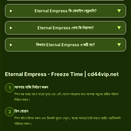
Eternal Empress কি মোবাইল ফ্রেন্ডলি?
▼
Eternal Empress খেলা কি নিরাপদ?
▼
কিভাবে Eternal Empress এ জয়ী হব?
▼
Eternal Empress - Freeze Time | cd44vip.net
আপনার বাজি নির্ধারণ করুন
1
স্পিন শুরু করার আগে কয়েন মূল্য এবং বেট লেভেল সামঞ্জস্য করে আপনার পছন্দের বাজির পরিমাণ
নির্বাচন করুন।
রিল ঘোরান
2
স্পিন বাটনে ক্লিক করুন এবং রিলগুলি ঘুরতে দেখুন। জয়ের সমন্বয় তৈরি করতে ম্যাচিং প্রতীকগুলি
সারিবদ্ধ করুন।