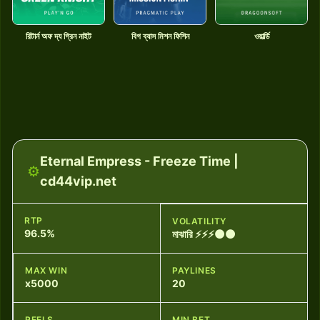
রিটার্ন অফ দ্য গ্রিন নাইট
বিগ ব্যাস মিশন ফিশিন
ওয়ার্ল্ডি
Eternal Empress - Freeze Time |
⚙️
cd44vip.net
RTP
VOLATILITY
96.5%
মাঝারি ⚡⚡⚡🌑🌑
MAX WIN
PAYLINES
x5000
20
REELS
MIN BET