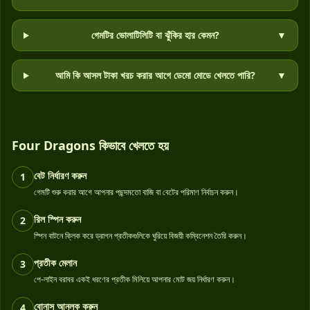
গেমটির ভোলাটিলিটি বা ঝুঁকির হার কেমন?
▼
আমি কি আসল টাকা খরচ করার আগে ডেমো মোডে খেলতে পারি?
▼
Four Dragons কিভাবে খেলতে হয়
বেট নির্ধারণ করুন
1
গেমটি শুরু করার আগে আপনার পছন্দমতো বাজি বা বেটের পরিমাণ নির্বাচন করুন।
রিল স্পিন করুন
2
স্পিন বাটনে ক্লিক করে ড্রাগন প্রতীকগুলিকে ঘুরিয়ে বিজয়ী কম্বিনেশন তৈরি করুন।
প্রতীক মেলান
3
পে-লাইন বরাবর একই ধরণের প্রতীক মিলিয়ে আপনার মোট জয় নির্ধারণ করুন।
বোনাস আনলক করুন
4