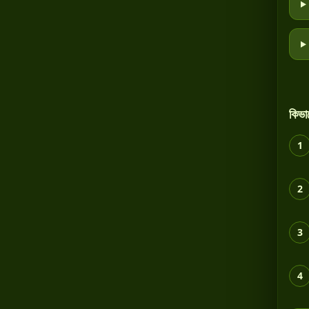
কিভ
1
2
3
4