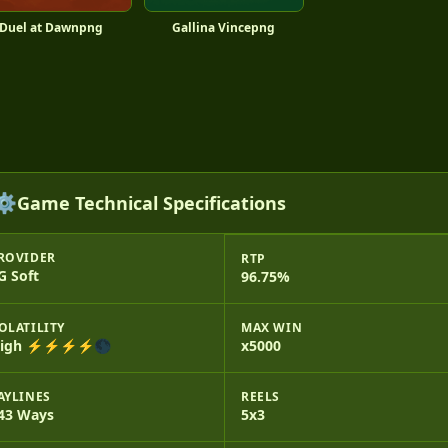
Duel at Dawnpng
Gallina Vincepng
⚙️
Game Technical Specifications
ROVIDER
RTP
G Soft
96.75%
OLATILITY
MAX WIN
High ⚡⚡⚡⚡🌑
x5000
AYLINES
REELS
43 Ways
5x3