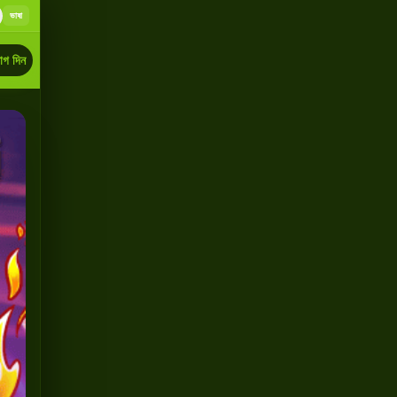
ভাষা
গ দিন