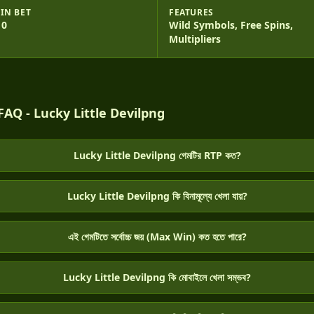
IN BET
FEATURES
10
Wild Symbols, Free Spins,
Multipliers
FAQ - Lucky Little Devilpng
Lucky Little Devilpng গেমটির RTP কত?
Lucky Little Devilpng কি বিনামূল্যে খেলা যায়?
এই গেমটিতে সর্বোচ্চ জয় (Max Win) কত হতে পারে?
Lucky Little Devilpng কি মোবাইলে খেলা সম্ভব?