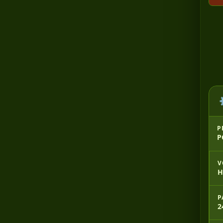
P
P
V
P
2