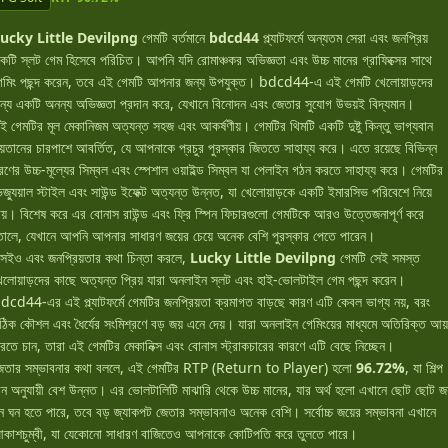
ucky Little Devilpng
গেমটি বর্তমানে
bdcd44
প্ল্যাটফর্মে অন্যতম সেরা এবং জনপ্রিয়
কটি স্লট গেম হিসেবে পরিচিত। আপনি যদি রোমাঞ্চকর অভিজ্ঞতা এবং উচ্চ মানের গ্রাফিক্সের সাথে
েমিং পছন্দ করেন, তবে এই গেমটি আপনার জন্য উপযুক্ত। bdcd44-এ এই গেমটি খেলোয়াড়দের
ন্য একটি অনন্য অভিজ্ঞতা প্রদান করে, যেখানে বিনোদন এবং জেতার সুযোগ উভয়ই বিদ্যমান।
ই গেমটির মূল মেকানিজম অত্যন্ত সহজ এবং আকর্ষণীয়। গেমটির থিমটি একটি দুষ্টু কিন্তু ভাগ্যবান
য়তানের চারপাশে আবর্তিত, যে আপনাকে প্রচুর পুরস্কার জিততে সাহায্য করে। এতে রয়েছে বিভিন্ন
রণের উচ্চ-মূল্যের সিম্বল এবং স্পেশাল ওয়াইল্ড সিম্বল যা পেলাইন গঠন করতে সাহায্য করে। গেমটির
িজ্যুয়াল স্টাইল এবং সাউন্ড ইফেক্ট অত্যন্ত উন্নত, যা খেলোয়াড়কে একটি ইমারসিভ পরিবেশে নিয়ে
ায়। বিশেষ করে এর বোনাস রাউন্ড এবং ফ্রি স্পিন ফিচারগুলো গেমটিকে আরও উত্তেজনাপূর্ণ করে
োলে, যেখানে আপনি আপনার সাধারণ জয়ের চেয়ে অনেক বেশি পুরস্কার পেতে পারেন।
সইও এবং জনপ্রিয়তার কথা চিন্তা করলে,
Lucky Little Devilpng
গেমটি সেই সমস্ত
েলোয়াড়দের কাছে অত্যন্ত প্রিয় যারা অনলাইন স্লট এবং হাই-ভোলটাইল গেম পছন্দ করেন।
dcd44-এর এই প্ল্যাটফর্মে গেমটির জনপ্রিয়তা ক্রমাগত বাড়ছে কারণ এটি কেবল ভাগ্য নয়, বরং
ঠিক কৌশল এবং ধৈর্যের সংমিশ্রণে বড় জয় এনে দেয়। যারা অনলাইন গেমিংয়ের মাধ্যমে অতিরিক্ত আয়
রতে চান, তারা এই গেমটির মেকানিক্স এবং বোনাস স্ট্রাকচারের কারণে এটি বেছে নিচ্ছেন।
েতার সম্ভাবনার কথা বললে, এই গেমটির RTP (Return to Player) হলো
96.72%
, যা শিল্প
ান অনুযায়ী বেশ উন্নত। এর ভোলটালিটি মাঝারি থেকে উচ্চ মানের, যার অর্থ হলো এখানে ছোট ছোট জ
ন ঘন হতে পারে, তবে বড় জ্যাকপট জেতার সম্ভাবনাও অনেক বেশি। সর্বোচ্চ জয়ের সম্ভাবনা এখানে
কাশচুম্বী, যা যেকোনো সাধারণ বাজিতেও আপনাকে কোটিপতি করে তুলতে পারে।