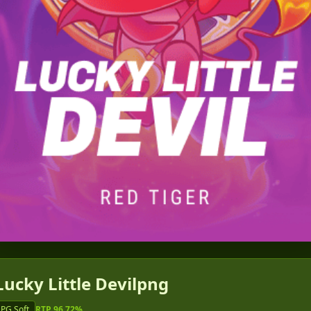
▶
Lucky Little Devilpng
PG Soft
RTP 96.72%