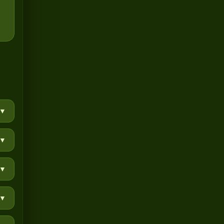
▼
▼
▼
▼