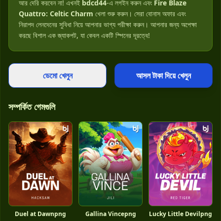
আর দেরি করবেন না! এখনই
bdcd44
-এ লগইন করুন এবং
Fire Blaze
Quattro: Celtic Charm
খেলা শুরু করুন। সেরা বোনাস অফার এবং
নিরাপদ লেনদেনের সুবিধা নিয়ে আপনার ভাগ্য পরীক্ষা করুন। আপনার জন্য অপেক্ষা
করছে বিশাল এক জ্যাকপট, যা কেবল একটি স্পিনের দূরত্বে!
ডেমো খেলুন
আসল টাকা দিয়ে খেলুন
সম্পর্কিত গেমগুলি
Duel at Dawnpng
Gallina Vincepng
Lucky Little Devilpng