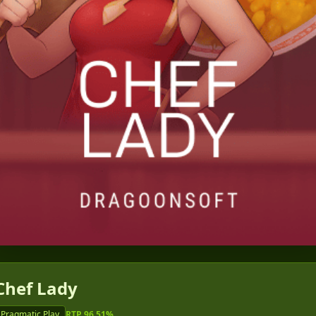
▶
Chef Lady
Pragmatic Play
RTP 96.51%