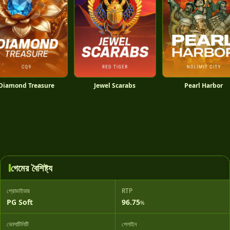
Diamond Treasure
Jewel Scarabs
Pearl Harbor
গেমের বৈশিষ্ট্য
প্রোভাইডার
RTP
PG Soft
96.75
%
ভোলাটিলিটি
পেলাইন