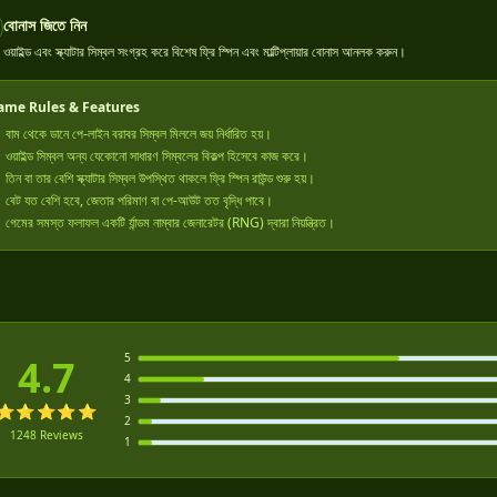
বোনাস জিতে নিন
ওয়াইল্ড এবং স্ক্যাটার সিম্বল সংগ্রহ করে বিশেষ ফ্রি স্পিন এবং মাল্টিপ্লায়ার বোনাস আনলক করুন।
ame Rules & Features
বাম থেকে ডানে পে-লাইন বরাবর সিম্বল মিললে জয় নির্ধারিত হয়।
ওয়াইল্ড সিম্বল অন্য যেকোনো সাধারণ সিম্বলের বিকল্প হিসেবে কাজ করে।
তিন বা তার বেশি স্ক্যাটার সিম্বল উপস্থিত থাকলে ফ্রি স্পিন রাউন্ড শুরু হয়।
বেট যত বেশি হবে, জেতার পরিমাণ বা পে-আউট তত বৃদ্ধি পাবে।
গেমের সমস্ত ফলাফল একটি র্যান্ডম নাম্বার জেনারেটর (RNG) দ্বারা নিয়ন্ত্রিত।
5
4.7
4
3
⭐⭐⭐⭐⭐
2
1248 Reviews
1