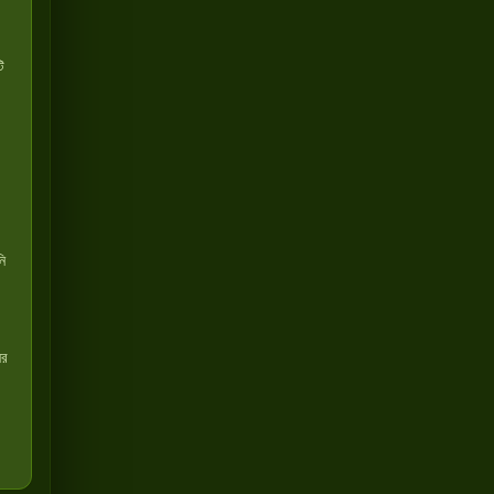
ি
ি
ের