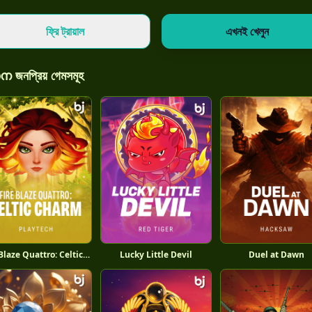
ফ্রি ট্রায়াল
এখনই খেলুন
 জনপ্রিয় গেমসমূহ
Fire Blaze Quattro: Celtic Charm
Lucky Little Devil
Duel at Dawn