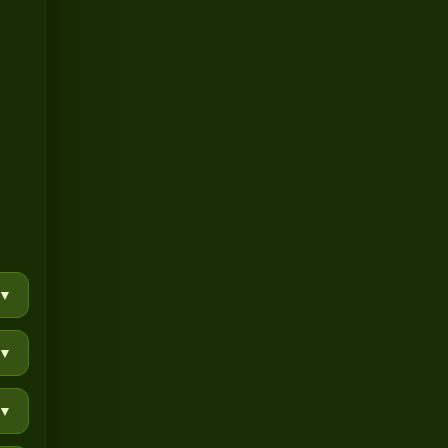
▼
▼
▼