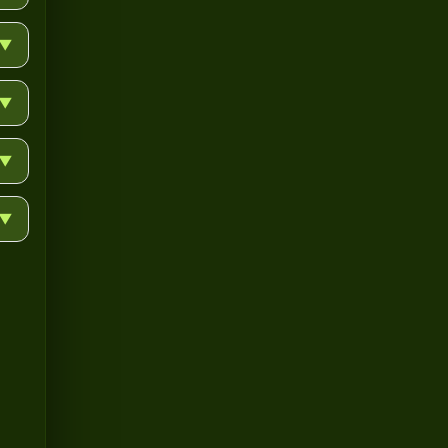
▼
▼
▼
▼