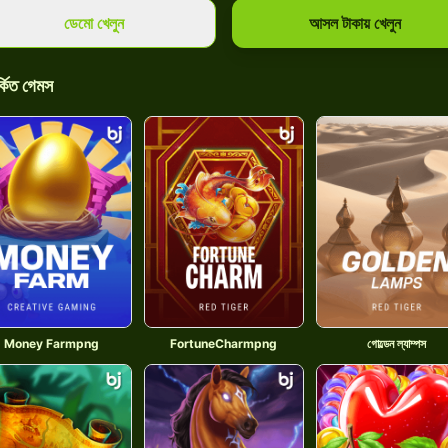
ডেমো খেলুন
আসল টাকায় খেলুন
র্কিত গেমস
Money Farmpng
FortuneCharmpng
গোল্ডেন ল্যাম্পস