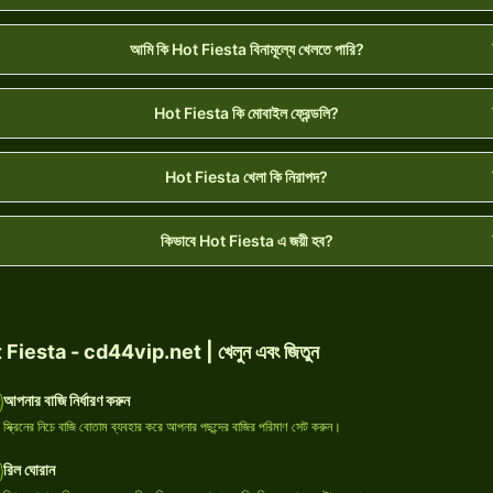
আমি কি Hot Fiesta বিনামূল্যে খেলতে পারি?
Hot Fiesta কি মোবাইল ফ্রেন্ডলি?
Hot Fiesta খেলা কি নিরাপদ?
কিভাবে Hot Fiesta এ জয়ী হব?
 Fiesta - cd44vip.net | খেলুন এবং জিতুন
আপনার বাজি নির্ধারণ করুন
স্ক্রিনের নিচে বাজি বোতাম ব্যবহার করে আপনার পছন্দের বাজির পরিমাণ সেট করুন।
রিল ঘোরান