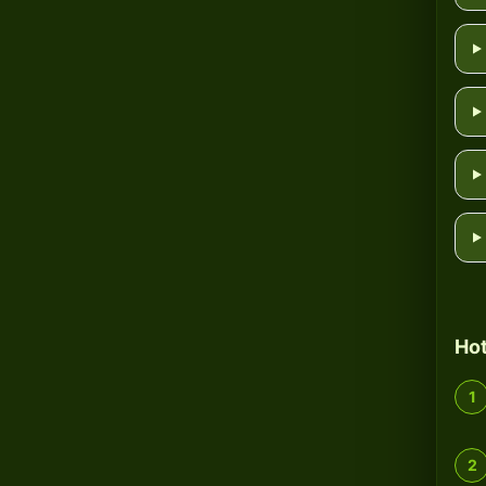
Hot
1
2