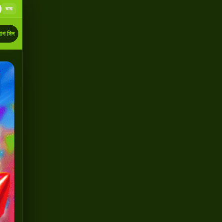
ভাষা
োগ দিন