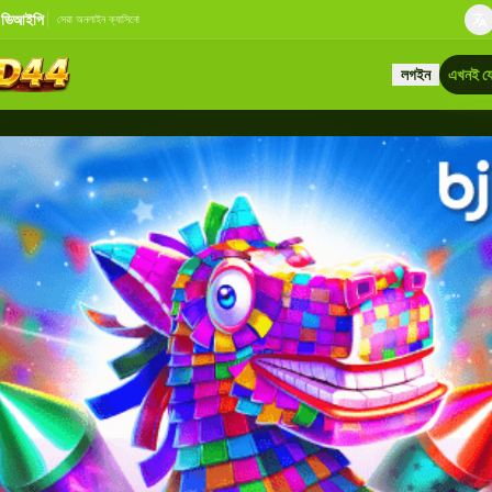
৪ভিআইপি
সেরা অনলাইন ক্যাসিনো
লগইন
এখনই য