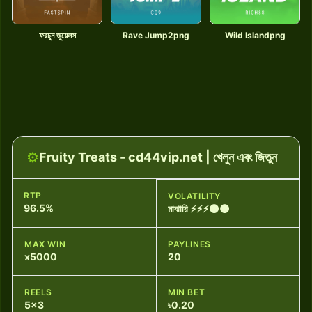
ফরচুন জুয়েলস
Rave Jump2png
Wild Islandpng
⚙️
Fruity Treats - cd44vip.net | খেলুন এবং জিতুন
RTP
VOLATILITY
96.5%
মাঝারি ⚡⚡⚡🌑🌑
MAX WIN
PAYLINES
x5000
20
REELS
MIN BET
5x3
৳0.20