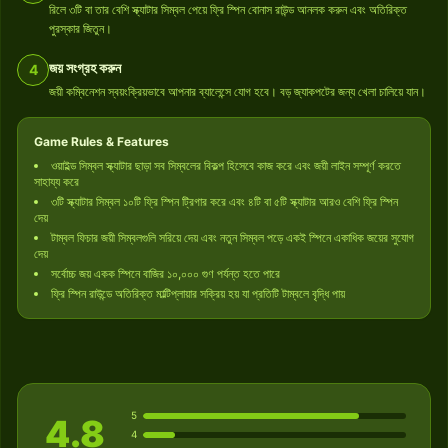
রিলে ৩টি বা তার বেশি স্ক্যাটার সিম্বল পেয়ে ফ্রি স্পিন বোনাস রাউন্ড আনলক করুন এবং অতিরিক্ত
পুরস্কার জিতুন।
জয় সংগ্রহ করুন
4
জয়ী কম্বিনেশন স্বয়ংক্রিয়ভাবে আপনার ব্যালেন্সে যোগ হবে। বড় জ্যাকপটের জন্য খেলা চালিয়ে যান।
Game Rules & Features
ওয়াইল্ড সিম্বল স্ক্যাটার ছাড়া সব সিম্বলের বিকল্প হিসেবে কাজ করে এবং জয়ী লাইন সম্পূর্ণ করতে
সাহায্য করে
৩টি স্ক্যাটার সিম্বল ১০টি ফ্রি স্পিন ট্রিগার করে এবং ৪টি বা ৫টি স্ক্যাটার আরও বেশি ফ্রি স্পিন
দেয়
টাম্বল ফিচার জয়ী সিম্বলগুলি সরিয়ে দেয় এবং নতুন সিম্বল পড়ে একই স্পিনে একাধিক জয়ের সুযোগ
দেয়
সর্বোচ্চ জয় একক স্পিনে বাজির ১০,০০০ গুণ পর্যন্ত হতে পারে
ফ্রি স্পিন রাউন্ডে অতিরিক্ত মাল্টিপ্লায়ার সক্রিয় হয় যা প্রতিটি টাম্বলে বৃদ্ধি পায়
5
4.8
4