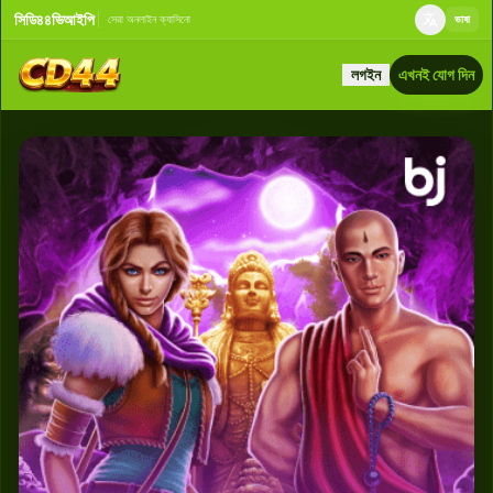
সিডি৪৪ভিআইপি
সেরা অনলাইন ক্যাসিনো
ভাষা
লগইন
এখনই যোগ দিন